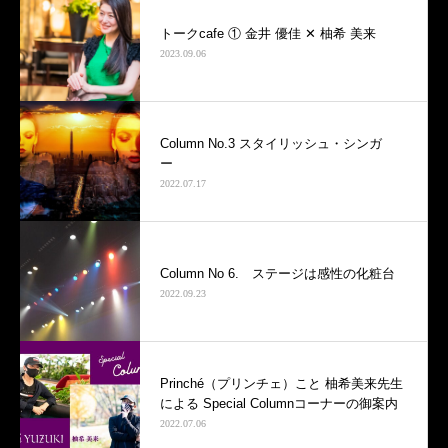
トークcafe ① 金井 優佳 ✕ 柚希 美来
2023.09.06
Column No.3 スタイリッシュ・シンガ
ー
2022.07.17
Column No 6. ステージは感性の化粧台
2022.09.23
Prinché（プリンチェ）こと 柚希美来先生
による Special Columnコーナーの御案内
2022.07.06