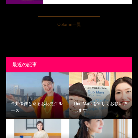
Column一覧
最近の記事
金井優佳と巡るお花見クル
Duo Mare を宜しくお願い致
ーズ
します！