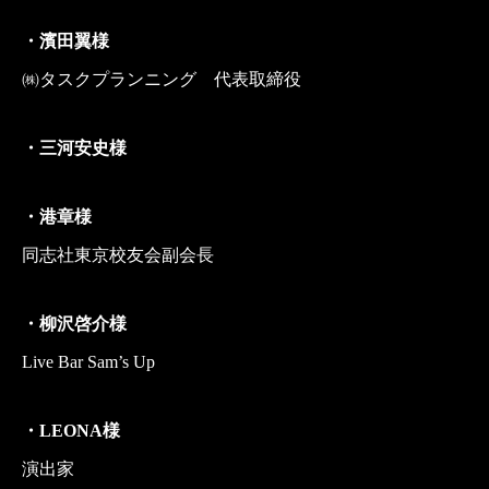
・濱田翼様
㈱タスクプランニング 代表取締役
・三河安史様
・港章様
同志社東京校友会副会長
・柳沢啓介様
Live Bar Sam’s Up
・LEONA様
演出家