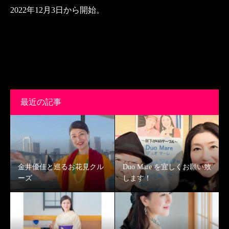
2022
年
12
月3日から開始。
最近の記事
金井優佳と巡るお花見クル
Duo Mare を宜しくお願い致
ーズ
します！