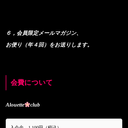
６
，会員限定メールマガジン、
お便り（年４回）をお送りします。
会費について
Alouette
club
入会金
1,100
円（税込）