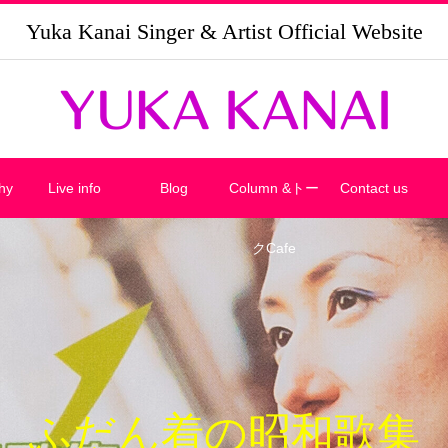
Yuka Kanai Singer & Artist Official Website
hy
Live info
Blog
Column &トー
Contact us
クCafe
ふだん着の昭和歌集