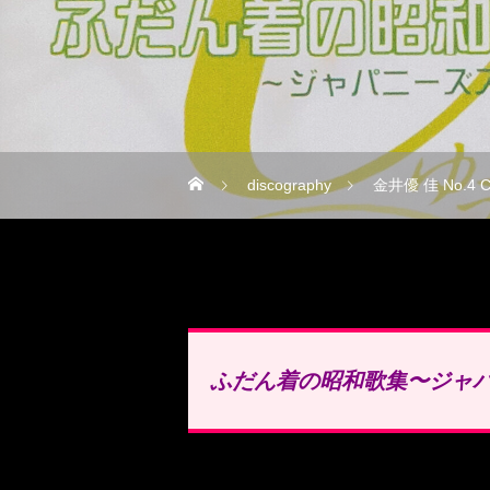
discography
金井優 佳 No
ふだん着の昭和歌集〜ジャ