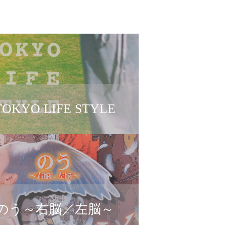
TOKYO LIFE STYLE
のう～右脳／左脳～