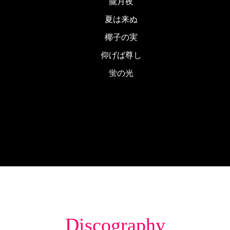
朧月夜
夏は来ぬ
椰子の実
仰げば尊し
蛍の光
Discography