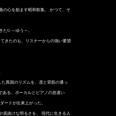
曲の心を励ます昭和歌集。 かつて、そ
たU ～ゆう～。
ってきたのも、リスナーからの強い要望
。
）した異国のリズムを、凛と背筋の通っ
のである。ボーカルとピアノの息遣い
ンダードが出来上がった。
や底抜けな明るさを、 現代に生きる人