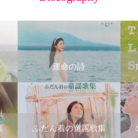
運命の詩
集
ふだん着の童謡歌集