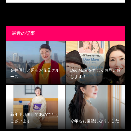
最近の記事
金井優佳と巡るお花見クル
Duo Mare を宜しくお願い致
ーズ
します！
新年明けましてあめでとう
ございます
今年もお世話になりました