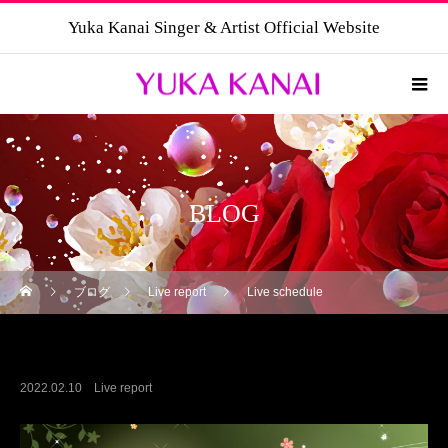
Yuka Kanai Singer & Artist Official Website
BLOG
ブログ
Live report
Live schedule
Live schedule
2022.02.10
Live report