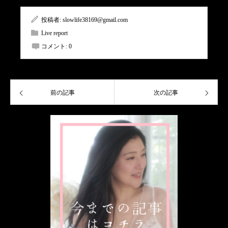
投稿者:
slowlife38169@gmail.com
Live report
コメント:
0
前の記事
次の記事