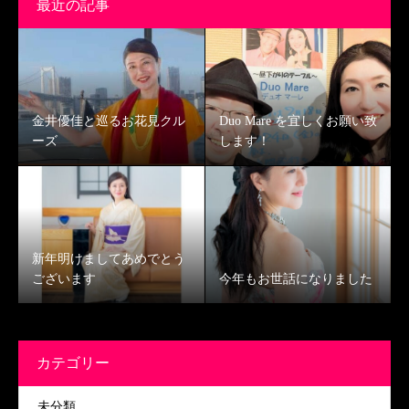
最近の記事
金井優佳と巡るお花見クル
Duo Mare を宜しくお願い致
ーズ
します！
新年明けましてあめでとう
ございます
今年もお世話になりました
カテゴリー
未分類